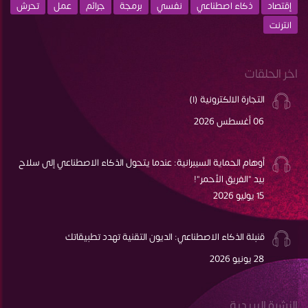
إقتصاد
ذكاء اصطناعي
نفسي
برمجة
جرائم
عمل
تحرش
انترنت
اخر الحلقات
التجارة الالكترونية (١)
06 أغسطس 2026
أوهام الحماية السيبرانية: عندما يتحول الذكاء الاصطناعي إلى سلاح
بيد "الفريق الأحمر"!
15 يوليو 2026
قنبلة الذكاء الاصطناعي: الديون التقنية تهدد تطبيقاتك
28 يونيو 2026
النشرة البريدية