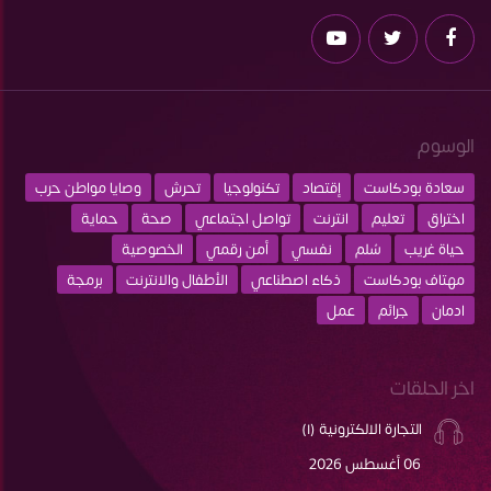
الوسوم
سعادة بودكاست
إقتصاد
تكنولوجيا
تحرش
وصايا مواطن حرب
اختراق
تعليم
انترنت
تواصل اجتماعي
صحة
حماية
حياة غريب
سُلم
نفسي
أمن رقمي
الخصوصية
مهتاف بودكاست
ذكاء اصطناعي
الأطفال والانترنت
برمجة
ادمان
جرائم
عمل
اخر الحلقات
التجارة الالكترونية (١)
06 أغسطس 2026