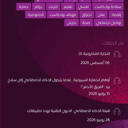
سعادة بودكاست
نفسي
تعليم
انترنت
جرائم
حماية
إقتصاد
عمل
اختراق
مهتاف بودكاست
الخصوصية
تواصل اجتماعي
صحة
تحرش
اخر الحلقات
التجارة الالكترونية (١)
06 أغسطس 2026
أوهام الحماية السيبرانية: عندما يتحول الذكاء الاصطناعي إلى سلاح
بيد "الفريق الأحمر"!
15 يوليو 2026
قنبلة الذكاء الاصطناعي: الديون التقنية تهدد تطبيقاتك
28 يونيو 2026