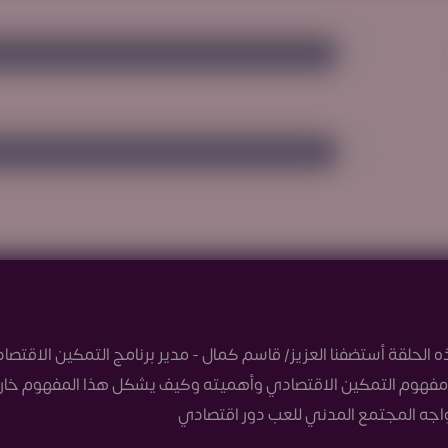
الحلقة أستضفنا العزيز/ قاسم كمال - مدير برنامج التمكين الاق
مفهوم التمكين الاقتصادي وأهميته وكيف يشكل هذا المفهوم خارطة
اجه المجتمع المدني للعب دور اقتصادي