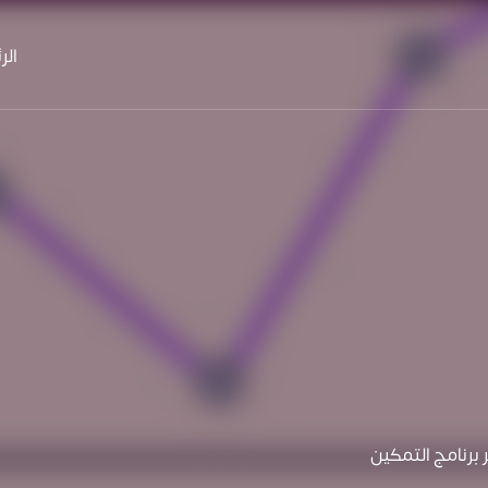
الر
 برنامج التمكين