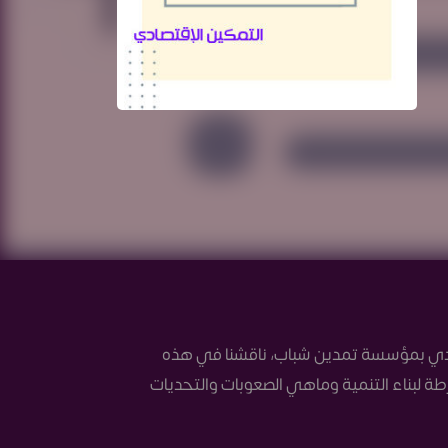
تصادي بمؤسسة تمدين شباب، ناقشنا في هذه
 لبناء التنمية وماهي الصعوبات والتحديات