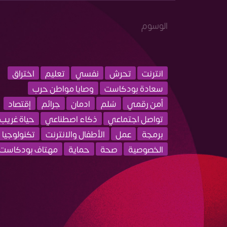
الوسوم
انترنت
تحرش
نفسي
تعليم
اختراق
سعادة بودكاست
وصايا مواطن حرب
أمن رقمي
سُلم
ادمان
جرائم
إقتصاد
تواصل اجتماعي
ذكاء اصطناعي
حياة غريب
برمجة
عمل
الأطفال والانترنت
تكنولوجيا
الخصوصية
صحة
حماية
مهتاف بودكاست