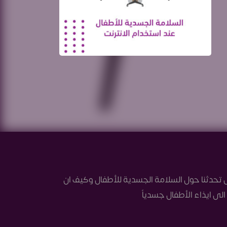
تحدثنا حول السلامة الجسدية للأطفال وكيف ان
ى ايذاء الأطفال جسدياً