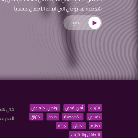
شخصية قد يؤدي الى ايذاء الأطفال جسدياً
استمع
انترنت
أمن رقمي
تواصل اجتماعي
في هذه 
نفسي
الخصوصية
صحة
اختراق
التعرف 
تعليم
تحرش
جرائم
الأطفال والانترنت