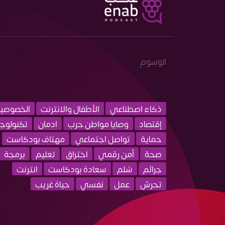
الوسوم
ذكاء اصطناعي
الأطفال والانترنت
الخصوصي
إقتصاد
وصايا مواطن حرب
ادمان
تكنولوجي
حماية
تواصل اجتماعي
مهتاف بودكاست
صحة
أمن رقمي
اختراق
تعليم
برمجة
جرائم
سُلم
سعادة بودكاست
انترنت
تحرش
عمل
نفسي
حياة غريب