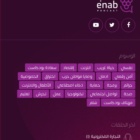
الوسوم
نفسي
حياة غريب
انترنت
إقتصاد
سعادة بودكاست
أمن رقمي
ادمان
وصايا مواطن حرب
اختراق
الخصوصية
جرائم
برمجة
حماية
ذكاء اصطناعي
الأطفال والانترنت
صحة
تواصل اجتماعي
تكنولوجيا
عمل
تحرش
تعليم
مهتاف بودكاست
سُلم
اخر الحلقات
التجارة الالكترونية (١)