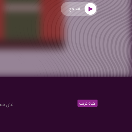
استمع
حياة غريب
في هذه 