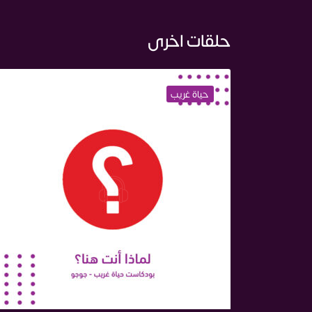
حلقات اخرى
حياة غريب