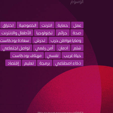
الوسوم
عمل
حماية
انترنت
الخصوصية
اختراق
صحة
جرائم
تكنولوجيا
الأطفال والانترنت
وصايا مواطن حرب
تحرش
سعادة بودكاست
سُلم
ادمان
أمن رقمي
تواصل اجتماعي
حياة غريب
نفسي
مهتاف بودكاست
ذكاء اصطناعي
برمجة
تعليم
إقتصاد