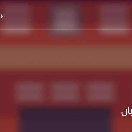
الر
ان