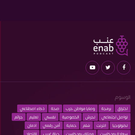
الوسوم
اختراق
برمجة
وصايا مواطن حرب
صحة
ذكاء اصطناعي
تواصل اجتماعي
تحرش
الخصوصية
نفسي
تعليم
جرائم
تكنولوجيا
انترنت
سُلم
حماية
أمن رقمي
ادمان
سعادة بودكاست
مهتاف بودكاست
حياة غريب
إقتصاد