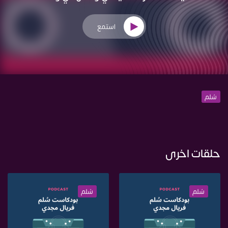
استمع
سُلم
حلقات اخرى
سُلم
سُلم