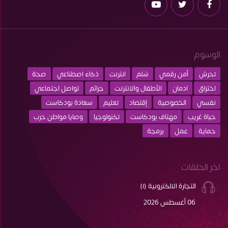
الوسوم
تحرش
أمن رقمي
سُلم
انترنت
ذكاء اصطناعي
صحة
اختراق
ادمان
الأطفال والانترنت
جرائم
تواصل اجتماعي
نفسي
الخصوصية
إقتصاد
تعليم
سعادة بودكاست
حياة غريب
مهتاف بودكاست
تكنولوجيا
وصايا مواطن حرب
حماية
عمل
برمجة
اخر الحلقات
التجارة الالكترونية (١)
06 أغسطس 2026