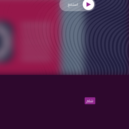
استمع
سُلم