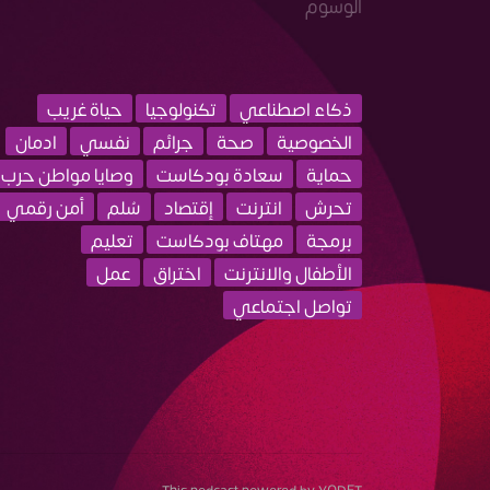
الوسوم
ذكاء اصطناعي
تكنولوجيا
حياة غريب
الخصوصية
صحة
جرائم
نفسي
ادمان
حماية
سعادة بودكاست
وصايا مواطن حرب
تحرش
انترنت
إقتصاد
سُلم
أمن رقمي
برمجة
مهتاف بودكاست
تعليم
الأطفال والانترنت
اختراق
عمل
تواصل اجتماعي