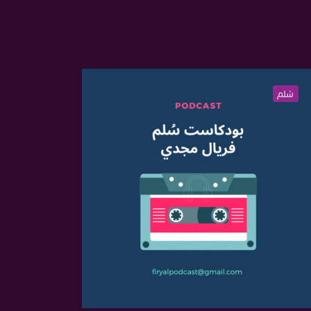
سُلم
سُلم