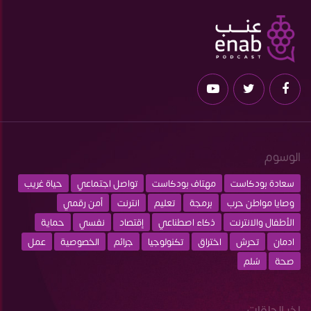
الوسوم
سعادة بودكاست
مهتاف بودكاست
تواصل اجتماعي
حياة غريب
وصايا مواطن حرب
برمجة
تعليم
انترنت
أمن رقمي
الأطفال والانترنت
ذكاء اصطناعي
إقتصاد
نفسي
حماية
ادمان
تحرش
اختراق
تكنولوجيا
جرائم
الخصوصية
عمل
صحة
سُلم
اخر الحلقات