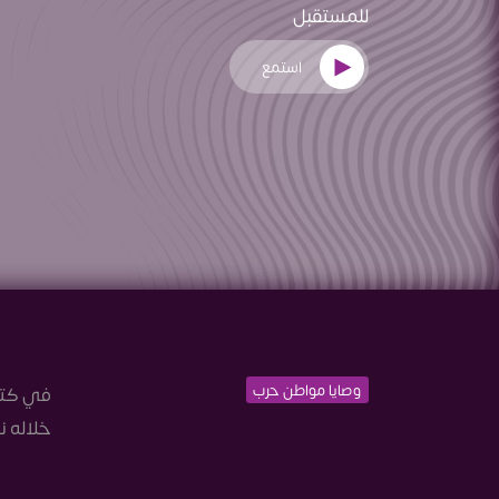
للمستقبل
استمع
وصايا مواطن حرب
في كتاب
خلاله ن