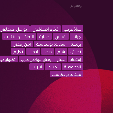
الوسوم
حياة غريب
ذكاء اصطناعي
تواصل اجتماعي
جرائم
نفسي
حماية
الأطفال والانترنت
برمجة
سعادة بودكاست
أمن رقمي
تحرش
سُلم
صحة
ادمان
تعليم
إقتصاد
عمل
وصايا مواطن حرب
تكنولوجيا
الخصوصية
اختراق
انترنت
مهتاف بودكاست