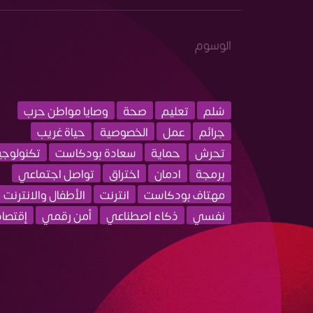
الوسوم
سُلم
تعليم
صحة
وصايا مواطن حرب
جرائم
عمل
الخصوصية
حياة غريب
تحرش
حماية
سعادة بودكاست
تكنولوجيا
برمجة
ادمان
اختراق
تواصل اجتماعي
مهتاف بودكاست
انترنت
الأطفال والانترنت
نفسي
ذكاء اصطناعي
أمن رقمي
إقتصاد