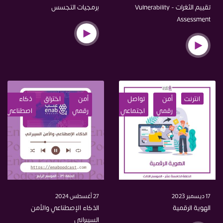
تقييم الثغرات - Vulnerability
برمجيات التجسس
Assessment
انترنت
أمن
تواصل
حماية
أمن
عمل
اختراق
اختراق
ذكاء
تعليم
ت
رقمي
اجتماعي
رقمي
اصطناعي
17 ديسمبر 2023
27 أغسطس 2024
الهوية الرقمية
الذكاء الإصطناعي والأمن
السيبراني