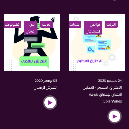
انترنت
تواصل
حماية
اختراق
انترنت
أمن
تكنولوجيا
اجتماعي
رقمي
24 ديسمبر 2020
05 نوفمبر 2020
الاختراق العظيم - التحليل
التحرش الرقمي
التقني لإختراق شركة
SolarWinds