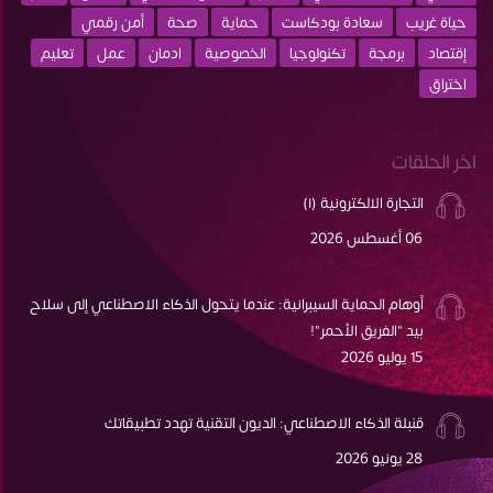
حياة غريب
سعادة بودكاست
حماية
صحة
أمن رقمي
إقتصاد
برمجة
تكنولوجيا
الخصوصية
ادمان
عمل
تعليم
اختراق
اخر الحلقات
التجارة الالكترونية (١)
06 أغسطس 2026
أوهام الحماية السيبرانية: عندما يتحول الذكاء الاصطناعي إلى سلاح
بيد "الفريق الأحمر"!
15 يوليو 2026
قنبلة الذكاء الاصطناعي: الديون التقنية تهدد تطبيقاتك
28 يونيو 2026