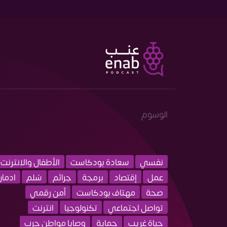
الوسوم
نفسي
سعادة بودكاست
الأطفال والانترنت
عمل
إقتصاد
برمجة
جرائم
سُلم
ادمان
صحة
مهتاف بودكاست
أمن رقمي
تواصل اجتماعي
تكنولوجيا
انترنت
حياة غريب
حماية
وصايا مواطن حرب