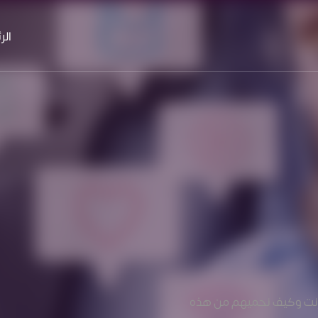
الر
نترنت وكيف نحميهم من هذه