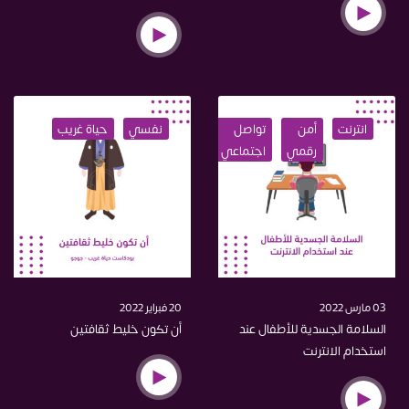
انترنت
أمن
تواصل
نفسي
نفسي
الخصوصية
حياة غريب
صحة
اختراق
رقمي
اجتماعي
03 مارس 2022
20 فبراير 2022
السلامة الجسدية للأطفال عند
أن تكون خليط ثقافتين
استخدام الانترنت