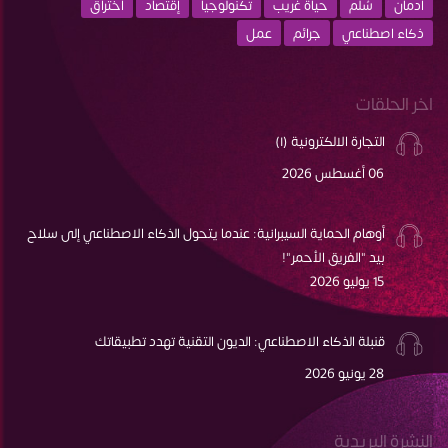
ادمان
سُلم
حياة غريب
تكنولوجيا
إقتصاد
اختراق
ذكاء اصطناعي
جرائم
عمل
اخر الحلقات
التجارة الالكترونية (١)
06 أغسطس 2026
أوهام الحماية السيبرانية: عندما يتحول الذكاء الاصطناعي إلى سلاح
بيد "الفريق الأحمر"!
15 يوليو 2026
قنبلة الذكاء الاصطناعي: الديون التقنية تهدد تطبيقاتك
28 يونيو 2026
النشرة البريدية